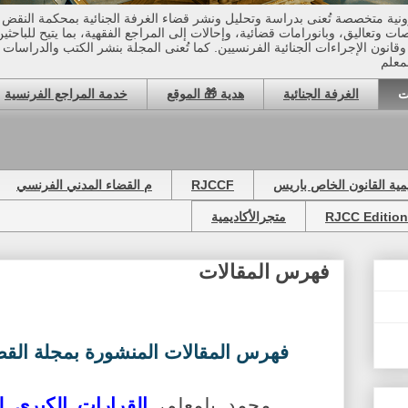
ونية متخصصة تُعنى بدراسة وتحليل ونشر قضاء الغرفة الجنائية بمحكمة النقض 
صات وتعاليق، وبانورامات قضائية، وإحالات إلى المراجع الفقهية، بما يتيح للباحثي
انون الإجراءات الجنائية الفرنسيين. كما تُعنى المجلة بنشر الكتب والدراسات الت
معلم
ت
الغرفة الجنائية
هدية 🎁 الموقع
خدمة المراجع الفرنسية
يمية القانون الخاص باريس
RJCCF
م القضاء المدني الفرنسي
RJCC Editio
متجرالأكاديمية
فهرس المقالات
فهرس المقالات المنشورة بمجلة القض
محمد بلمعلم،
القرارات الكبرى ل
-