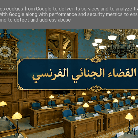
ses cookies from Google to deliver its services and to analyze tr
with Google along with performance and security metrics to ensu
 and to detect and address abuse.